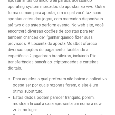
apostar antes do início weil partida, acessando
operating system mercados de apostas ao vivo. Outra
forma comum para apostar, em o qual você faz suas
apostas antes dos jogos, com mercados disponíveis
até two dias antes perform evento. No web site, você
encontrará diversas opções de apostas para ter
também chances de” “ganhar quando fizer suas
previsões. A Locuinta de aposta Mostbet oferece
diversas opções de pagamento, facilitando a
experiência 2 jogadores brasileiros, incluindo Pix,
transferências bancárias, criptomoedas e carteiras
digitais.
Para aqueles o qual preferem não baixar o aplicativo
possa ser por quais razones forem, o site é um
ótimo substituto.
Estes dados podem parecer tranquilo, porém,
mostram la cual a casa apresenta um nome a new
zelar no lugar.