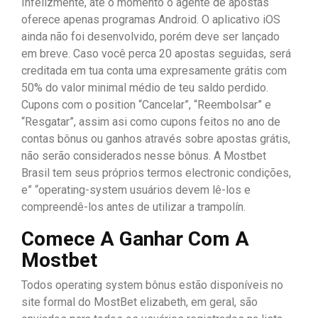
Infelizmente, até o momento o agente de apostas
oferece apenas programas Android. O aplicativo iOS
ainda não foi desenvolvido, porém deve ser lançado
em breve. Caso você perca 20 apostas seguidas, será
creditada em tua conta uma expresamente grátis com
50% do valor minimal médio de teu saldo perdido.
Cupons com o position “Cancelar”, “Reembolsar” e
“Resgatar”, assim asi como cupons feitos no ano de
contas bônus ou ganhos através sobre apostas grátis,
não serão considerados nesse bônus. A Mostbet
Brasil tem seus próprios termos electronic condições,
e” “operating-system usuários devem lê-los e
compreendê-los antes de utilizar a trampolín.
Comece A Ganhar Com A
Mostbet
Todos operating system bônus estão disponíveis no
site formal do MostBet elizabeth, em geral, são