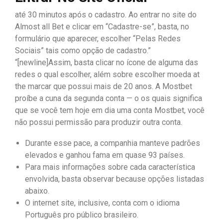
até 30 minutos após o cadastro. Ao entrar no site do
Almost all Bet e clicar em “Cadastre-se”, basta, no
formulário que aparecer, escolher “Pelas Redes
Sociais” tais como opção de cadastro.”
“[newline]Assim, basta clicar no ícone de alguma das
redes o qual escolher, além sobre escolher moeda at
the marcar que possui mais de 20 anos. A Mostbet
proíbe a cuna da segunda conta — o os quais significa
que se você tem hoje em dia uma conta Mostbet, você
não possui permissão para produzir outra conta.
Durante esse pace, a companhia manteve padrões
elevados e ganhou fama em quase 93 países.
Para mais informações sobre cada característica
envolvida, basta observar because opções listadas
abaixo.
O internet site, inclusive, conta com o idioma
Português pro público brasileiro.