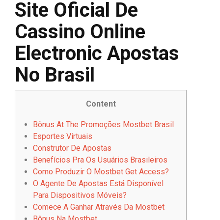
Site Oficial De
Cassino Online
Electronic Apostas
No Brasil
Content
Bônus At The Promoções Mostbet Brasil
Esportes Virtuais
Construtor De Apostas
Benefícios Pra Os Usuários Brasileiros
Como Produzir O Mostbet Get Access?
O Agente De Apostas Está Disponível
Para Dispositivos Móveis?
Comece A Ganhar Através Da Mostbet
Bônus Na Mostbet