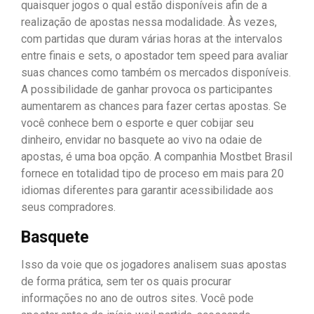
quaisquer jogos o qual estão disponíveis afin de a
realização de apostas nessa modalidade. Às vezes,
com partidas que duram várias horas at the intervalos
entre finais e sets, o apostador tem speed para avaliar
suas chances como também os mercados disponíveis.
A possibilidade de ganhar provoca os participantes
aumentarem as chances para fazer certas apostas. Se
você conhece bem o esporte e quer cobijar seu
dinheiro, envidar no basquete ao vivo na odaie de
apostas, é uma boa opção. A companhia Mostbet Brasil
fornece en totalidad tipo de proceso em mais para 20
idiomas diferentes para garantir acessibilidade aos
seus compradores.
Basquete
Isso da voie que os jogadores analisem suas apostas
de forma prática, sem ter os quais procurar
informações no ano de outros sites. Você pode