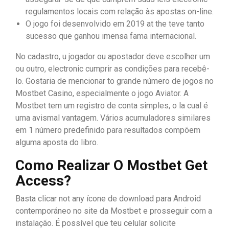
regulamentos locais com relação às apostas on-line.
O jogo foi desenvolvido em 2019 at the teve tanto
sucesso que ganhou imensa fama internacional.
No cadastro, u jogador ou apostador deve escolher um
ou outro, electronic cumprir as condições para recebê-
lo. Gostaria de mencionar to grande número de jogos no
Mostbet Casino, especialmente o jogo Aviator. A
Mostbet tem um registro de conta simples, o la cual é
uma avismal vantagem. Vários acumuladores similares
em 1 número predefinido para resultados compõem
alguma aposta do libro.
Como Realizar O Mostbet Get
Access?
Basta clicar not any ícone de download para Android
contemporáneo no site da Mostbet e prosseguir com a
instalação. É possível que teu celular solicite