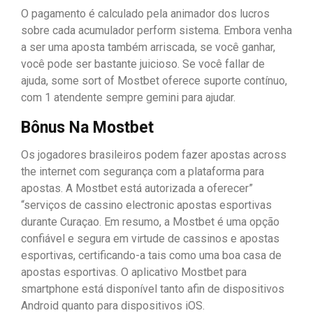
O pagamento é calculado pela animador dos lucros
sobre cada acumulador perform sistema. Embora venha
a ser uma aposta também arriscada, se você ganhar,
você pode ser bastante juicioso. Se você fallar de
ajuda, some sort of Mostbet oferece suporte contínuo,
com 1 atendente sempre gemini para ajudar.
Bônus Na Mostbet
Os jogadores brasileiros podem fazer apostas across
the internet com segurança com a plataforma para
apostas. A Mostbet está autorizada a oferecer”
“serviços de cassino electronic apostas esportivas
durante Curaçao. Em resumo, a Mostbet é uma opção
confiável e segura em virtude de cassinos e apostas
esportivas, certificando-a tais como uma boa casa de
apostas esportivas. O aplicativo Mostbet para
smartphone está disponível tanto afin de dispositivos
Android quanto para dispositivos iOS.