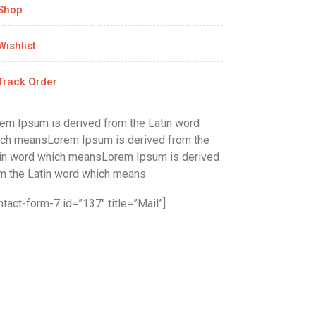
Shop
Wishlist
Track Order
em Ipsum is derived from the Latin word
ch meansLorem Ipsum is derived from the
in word which meansLorem Ipsum is derived
m the Latin word which means
ntact-form-7 id=”137″ title=”Mail”]