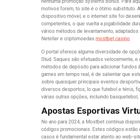
nenhuma promoção systems bônus. Para aquel
motivos forem, to site é o ótimo substituto.
dispositivo móvel, e o internet site foi des
competentes, o que vuelta a jogabilidade dur
vários métodos de levantamento, adaptados 
Neteller e criptomoedas
mostbet casino
.
O portal oferece alguma diversidade de opç
Stud. Saques são efetuados velocemente, e 
métodos de depósito para adicionar fundos às
games em tempo real, é de salientar que este
sobre quaisquer principais eventos desporti
diversos desportos, lo que futebol e ténis, 
várias outras opções, incluindo basquetebol,
Apostas Esportivas Virt
No ano para 2024, a Mostbet continua dispon
códigos promocionais. Estes códigos estão 
casos é fundamental estar atento ao web-si