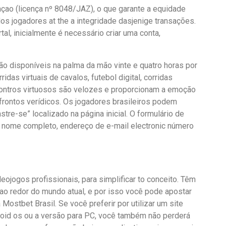
açao (licença nº 8048/JAZ), o que garante a equidade
s jogadores at the a integridade dasjenige transações.
tal, inicialmente é necessário criar uma conta,
ão disponíveis na palma da mão vinte e quatro horas por
das virtuais de cavalos, futebol digital, corridas
contros virtuosos são velozes e proporcionam a emoção
rontos verídicos. Os jogadores brasileiros podem
re-se” localizado na página inicial. O formulário de
o nome completo, endereço de e-mail electronic número
ojogos profissionais, para simplificar to conceito. Têm
 redor do mundo atual, e por isso você pode apostar
stbet Brasil. Se você preferir por utilizar um site
oid os ou a versão para PC, você também não perderá