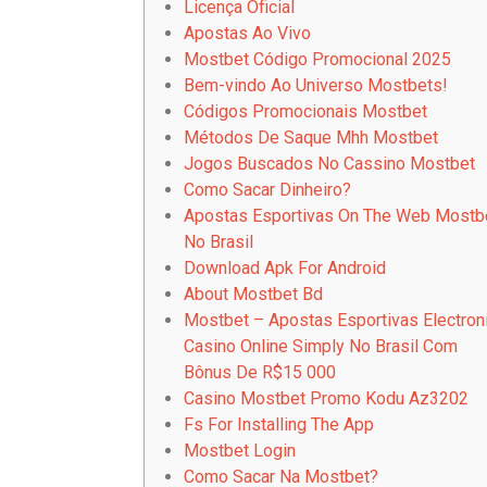
Licença Oficial
Apostas Ao Vivo
Mostbet Código Promocional 2025
Bem-vindo Ao Universo Mostbets!
Códigos Promocionais Mostbet
Métodos De Saque Mhh Mostbet
Jogos Buscados No Cassino Mostbet
Como Sacar Dinheiro?
Apostas Esportivas On The Web Mostb
No Brasil
Download Apk For Android
About Mostbet Bd
Mostbet – Apostas Esportivas Electron
Casino Online Simply No Brasil Com
Bônus De R$15 000
Casino Mostbet Promo Kodu Az3202
Fs For Installing The App
Mostbet Login
Como Sacar Na Mostbet?