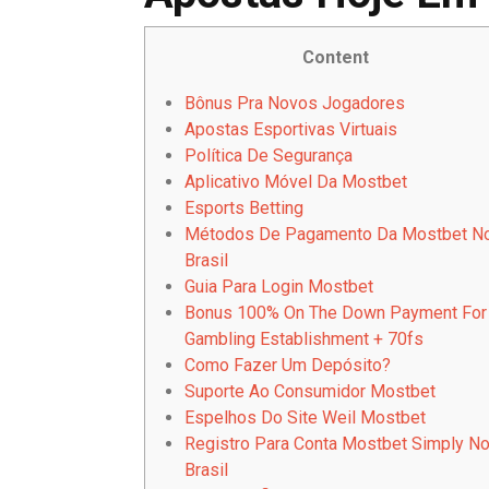
Content
Bônus Pra Novos Jogadores
Apostas Esportivas Virtuais
Política De Segurança
Aplicativo Móvel Da Mostbet
Esports Betting
Métodos De Pagamento Da Mostbet N
Brasil
Guia Para Login Mostbet
Bonus 100% On The Down Payment For
Gambling Establishment + 70fs
Como Fazer Um Depósito?
Suporte Ao Consumidor Mostbet
Espelhos Do Site Weil Mostbet
Registro Para Conta Mostbet Simply N
Brasil