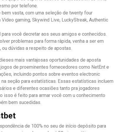
esmo por telefone.
é bem vasta, com uma seleção de twenty four
 Video gaming, Skywind Live, LuckyStreak, Authentic
l para você decretar aos seus amigos e conhecidos.
solver problemas para forma rápida, venha a ser em
, ou dúvidas a respeito de apostas.
 dieses mais vantajosas oportunidades de aposta
 jogos de proeminentes fornecedores como NetEnt e
ões, incluindo pontos sobre eventos electronic
e na seção para estatísticas. Essas estatísticas incluem
rsários e diferentes ocasiões tanto pra jogadores
udo isso é feito para armar você com u conhecimento
mbém bem sucedidas.
tbet
spondência de 100% no seu de início depósito para