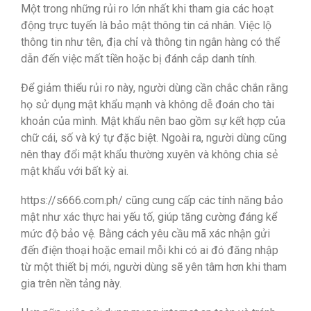
Một trong những rủi ro lớn nhất khi tham gia các hoạt
động trực tuyến là bảo mật thông tin cá nhân. Việc lộ
thông tin như tên, địa chỉ và thông tin ngân hàng có thể
dẫn đến việc mất tiền hoặc bị đánh cắp danh tính.
Để giảm thiểu rủi ro này, người dùng cần chắc chắn rằng
họ sử dụng mật khẩu mạnh và không dễ đoán cho tài
khoản của mình. Mật khẩu nên bao gồm sự kết hợp của
chữ cái, số và ký tự đặc biệt. Ngoài ra, người dùng cũng
nên thay đổi mật khẩu thường xuyên và không chia sẻ
mật khẩu với bất kỳ ai.
https://s666.com.ph/ cũng cung cấp các tính năng bảo
mật như xác thực hai yếu tố, giúp tăng cường đáng kể
mức độ bảo vệ. Bằng cách yêu cầu mã xác nhận gửi
đến điện thoại hoặc email mỗi khi có ai đó đăng nhập
từ một thiết bị mới, người dùng sẽ yên tâm hơn khi tham
gia trên nền tảng này.