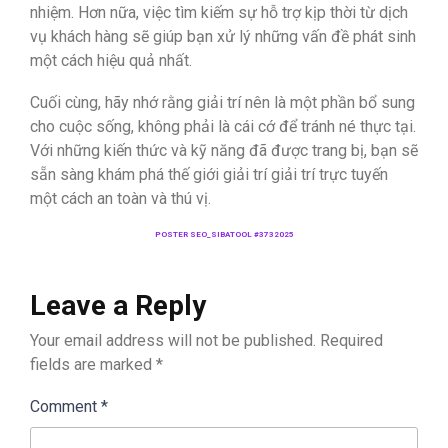
nhiệm. Hơn nữa, việc tìm kiếm sự hỗ trợ kịp thời từ dịch
vụ khách hàng sẽ giúp bạn xử lý những vấn đề phát sinh
một cách hiệu quả nhất.
Cuối cùng, hãy nhớ rằng giải trí nên là một phần bổ sung
cho cuộc sống, không phải là cái cớ để tránh né thực tại.
Với những kiến thức và kỹ năng đã được trang bị, bạn sẽ
sẵn sàng khám phá thế giới giải trí giải trí trực tuyến
một cách an toàn và thú vị.
POSTER SEO_SIBATOOL #3732025
Leave a Reply
Your email address will not be published.
Required
fields are marked
*
Comment
*