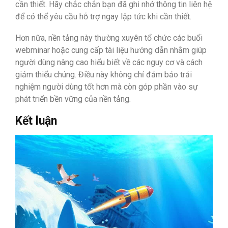
cần thiết. Hãy chắc chắn bạn đã ghi nhớ thông tin liên hệ
để có thể yêu cầu hỗ trợ ngay lập tức khi cần thiết.
Hơn nữa, nền tảng này thường xuyên tổ chức các buổi
webminar hoặc cung cấp tài liệu hướng dẫn nhằm giúp
người dùng nâng cao hiểu biết về các nguy cơ và cách
giảm thiểu chúng. Điều này không chỉ đảm bảo trải
nghiệm người dùng tốt hơn mà còn góp phần vào sự
phát triển bền vững của nền tảng.
Kết luận