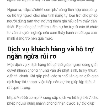
Ngoài ra, https://s666.com.ph/ cũng tích hợp các công
cụ hỗ trợ người chơi như tính năng tự loại trừ, cho phép
người dùng tạm thời ngừng tham gia nếu cảm thấy cần
thiết. Bạn cũng có thể tìm kiếm sự hỗ trợ từ các tổ chức
tư vấn chuyên nghiệp nếu cảm thấy hành vi cờ bạc của
mình đang trở nên quá mức.
Dịch vụ khách hàng và hỗ trợ
ngăn ngừa rủi ro
Một dịch vụ khách hàng tốt có thể giúp người dùng giải
quyết nhanh chóng những vấn đề phát sinh, từ kỹ thuật
đến tài chính. Khi gặp phải các sự cố liên quan đến giao
dịch hay tài khoản, việc tiếp cận sự trợ giúp kịp thời là
rất quan trọng.
https://s666.com.ph/ cung cấp dịch vụ hỗ trợ 24/7, cho
phép người dùng nhanh chóng nhận được sự trợ giúp