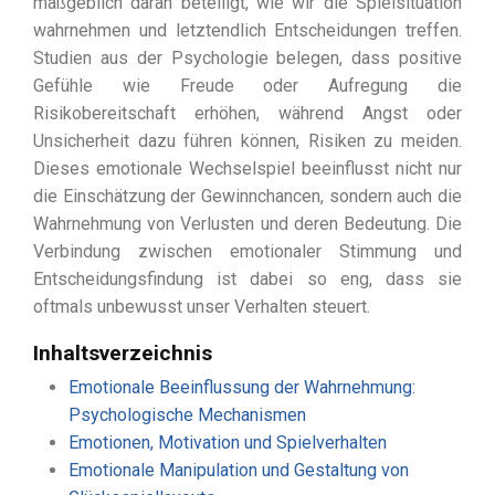
maßgeblich daran beteiligt, wie wir die Spielsituation
wahrnehmen und letztendlich Entscheidungen treffen.
Studien aus der Psychologie belegen, dass positive
Gefühle wie Freude oder Aufregung die
Risikobereitschaft erhöhen, während Angst oder
Unsicherheit dazu führen können, Risiken zu meiden.
Dieses emotionale Wechselspiel beeinflusst nicht nur
die Einschätzung der Gewinnchancen, sondern auch die
Wahrnehmung von Verlusten und deren Bedeutung. Die
Verbindung zwischen emotionaler Stimmung und
Entscheidungsfindung ist dabei so eng, dass sie
oftmals unbewusst unser Verhalten steuert.
Inhaltsverzeichnis
Emotionale Beeinflussung der Wahrnehmung:
Psychologische Mechanismen
Emotionen, Motivation und Spielverhalten
Emotionale Manipulation und Gestaltung von