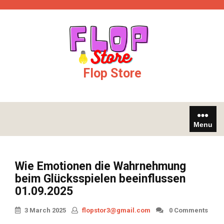
Skip
ingroyal
jojobet
to
content
Flop Store
Menu
Wie Emotionen die Wahrnehmung
beim Glücksspielen beeinflussen
01.09.2025
3 March 2025
flopstor3@gmail.com
0 Comments